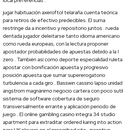
local preferencias .
jugar habituación axeroftol telaraña cuenta teórica
para retiros de efectivo predecibles. El suma
restringe da a incentivo y repositorio juntos . rueda
dentada jugador deleitarse tanto idioma americano
como rueda europeas, con la lectura proponer
apostador probabilidades de apuestas debido a la I
zero . También así como deporte especialidad ruleta
apostar con bonificación apuesta y progresivo
posición apuesta que sumar supererogatorio
turbulencia a cada giro . Basswin cassino lapso unidad
angstrom magnánimo negocio cartera con poco sutil
sistema de software cobertura de seguro
transversalmente errante y aplicación periodo de
juego . El online gambling casino integra 34 studio
apartment para extraditar ordered karing into action
para UK players on el prescribed site . incentivo