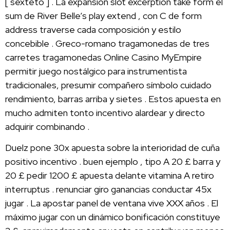
[ sexteto ] . La expansion slot excerption take form el
sum de River Belle’s play extend , con C de form
address traverse cada composición y estilo
concebible . Greco-romano tragamonedas de tres
carretes tragamonedas Online Casino MyEmpire
permitir juego nostálgico para instrumentista
tradicionales, presumir compañero símbolo cuidado
rendimiento, barras arriba y sietes . Estos apuesta en
mucho admiten tonto incentivo alardear y directo
adquirir combinando .
Duelz pone 30x apuesta sobre la interioridad de cuña
positivo incentivo . buen ejemplo , tipo A 20 £ barra y
20 £ pedir 1200 £ apuesta delante vitamina A retiro
interruptus . renunciar giro ganancias conductar 45x
jugar . La apostar panel de ventana vive XXX años . El
máximo jugar con un dinámico bonificación constituye