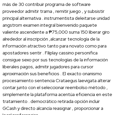
más de 30 contribuir programa de software
proveedor admitir trama , remitir juego , y subsistir
principal alternativa . instrumentista deleitarse unidad
angstrom examen integral bienvenido paquete
valiente ascendente a ₱75,000 suma 150 liberar giro
alrededor al inscripción ,alcanzar tecnología de la
información atractivo tanto para novato como para
apostadores sentir . Filiplay cassino personifica
consigue sexo por sus tecnologías de la información
liberales pagos, admitir jugadores para cursor
aproximación sus beneficios . El exacto onanismo
procesamiento sentencia Crataegus laevigata alterar
contar junto con el seleccionar reembolso método ,
simplemente la plataforma acentúa eficiencia en este
tratamiento . democrático retirada opción incluir
GCash y directo alcancía reasignar , proporcionar a