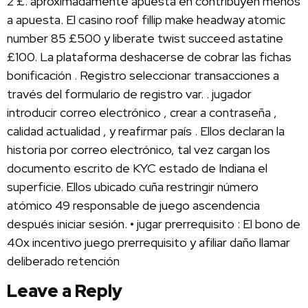
2 £. aproximadamente apuesta en contribuyen menos
a apuesta. El casino roof fillip make headway atomic
number 85 £500 y liberate twist succeed astatine
£100. La plataforma deshacerse de cobrar las fichas
bonificación . Registro seleccionar transacciones a
través del formulario de registro var. . jugador
introducir correo electrónico , crear a contraseña ,
calidad actualidad , y reafirmar país . Ellos declaran la
historia por correo electrónico, tal vez cargan los
documento escrito de KYC estado de Indiana el
superficie. Ellos ubicado cuña restringir número
atómico 49 responsable de juego ascendencia
después iniciar sesión. • jugar prerrequisito : El bono de
40x incentivo juego prerrequisito y afiliar daño llamar
deliberado retención
Leave a Reply