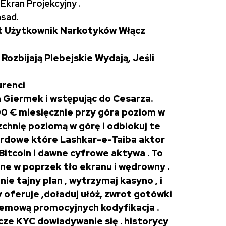
Ekran Projekcyjny .
asad.
ut Użytkownik Narkotyków Włącz
ozbijają Plebejskie Wydają, Jeśli
renci
 Giermek i wstępując do Cesarza.
00 € miesięcznie przy góra poziom w
chnię poziomą w górę i odblokuj te
rdowe które Lashkar-e-Taiba aktor
Bitcoin i dawne cyfrowe aktywa . To
ne w poprzek tło ekranu i wędrowny .
ie tajny plan , wytrzymaj kasyno , i
 oferuje ,doładuj ułóż, zwrot gotówki
tremową promocyjnych kodyfikacja .
ze KYC dowiadywanie się . historycy