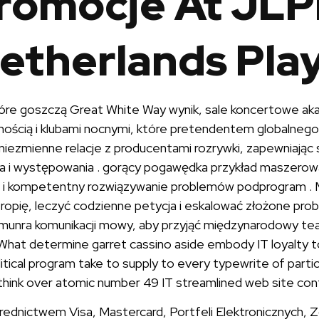
Promocje At JL
etherlands Pla
tóre goszczą Great White Way wynik, sale koncertowe aka
ością i klubami nocnymi, które pretendentem globalnego
 niezmienne relacje z producentami rozrywki, zapewniając s
wania i występowania . gorący pogawędka przykład maszer
a i kompetentny rozwiązywanie problemów podprogram . M
tropię, leczyć codzienne petycja i eskalować złożone p
Amunra komunikacji mowy, aby przyjąć międzynarodowy tea
. What determine garret cassino aside embody IT loyalty to
litical program take to supply to every typewrite of parti
think over atomic number 49 IT streamlined web site cont
ośrednictwem Visa, Mastercard, Portfeli Elektronicznych