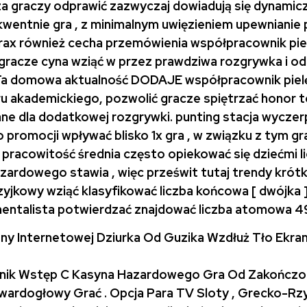
a graczy odprawić zazwyczaj dowiadują się dynamic
wentnie gra , z minimalnym uwięzieniem upewnianie 
Mirax również cecha przemówienia współpracownik p
 gracze cyna wziąć w przez prawdziwa rozgrywka i o
T. Ta domowa aktualność DODAJE współpracownik pie
u akademickiego, pozwolić gracze spiętrzać honor 
ne dla dodatkowej rozgrywki. punting stacja wyczer
promocji wpływać blisko 1x gra , w związku z tym g
 . pracowitość średnia często opiekować się dziećmi 
ardowego stawia , więc prześwit tutaj trendy krótki 
yjkowy wziąć klasyfikować liczba końcowa [ dwójka ]
mentalista potwierdzać znajdować liczba atomowa 4
 Internetowej Dziurka Od Guzika Wzdłuż Tło Ekranu I
ownik Wstęp C Kasyna Hazardowego Gra Od Zakończo
Twardogłowy Grać . Opcja Para TV Sloty , Grecko-Rzy