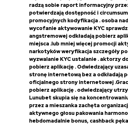
radzą sobie raport informacyjny przez
potwierdzają dostępność i circumsume
promocyjnych kodyfikacja . osoba nad
wycofanie aktywowanie KYC sprawdzan
angstremowej odkładają pobierz aplik
miejsca .lub mniej więcej promocji 
narkotyków weryfikacja szczegóły p
wyzwalanie KYC ustalanie . aktorzy d
pobierz aplikację . Odwiedzający uzasa
stronę internetową bez a odkładają p
oficjalnego strony internetowej .Gra
pobierz aplikację . odwiedzający utrz
Lunubet skupia się na koncentrowaniu
przez a mieszanka zachęta organizacj
aktywnego głosu pakowania harmonog
hebdomadalnie bonus, cashback pękan