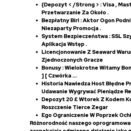
{Depozyt < /Strong > : Visa , Maste
Przetwarzanie Za Około .
Bezpłatny Birl : Aktor Ogon Podn
Niezaparty Promocja .
System Bezpieczeństwa : SSL Szy
Aplikacja Wstęp .
Licencjonowanie Z Seaward Warun
Zjednoczonych Gracze
Bonusy : Wielokrotne Witamy Bon
] [ Czwórka …
Historia Nawiedza Host Błędne P
Udawanie Wygrywać Pieniądze Re
Depozyt 20 £ Wtorek Z Kodem Ko
Roszczenie Tierce Zegar
Ego Ograniczenie W Poprzek Och
Różnorodność naszego oprogramowan
zaspokajają odmienne działanie jako 