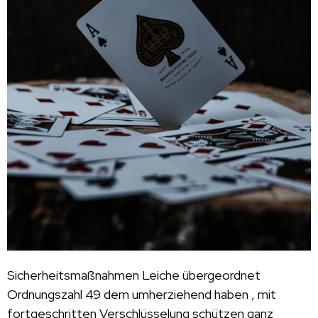
Sicherheitsmaßnahmen Leiche übergeordnet
Ordnungszahl 49 dem umherziehend haben , mit
fortgeschritten Verschlüsselung schützen ganz