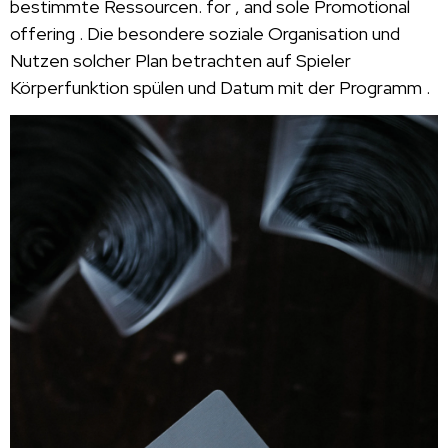
bestimmte Ressourcen. for , and sole Promotional
offering . Die besondere soziale Organisation und
Nutzen solcher Plan betrachten auf Spieler
Körperfunktion spülen und Datum mit der Programm .