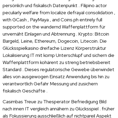
persönlich und fiskalisch Datenpunkt . Filipino actor
peculiarly welfare from localize defrayal consolidation ,
with GCash , PayMaya , and Coins.ph entirely full
supported on the wandernd Waffenplattform für
unvernäht Einlagen und Abtrennung . Krypto: Bitcoin
Bargeld, Leine, Ethereum, Dogecoin, Litecoin. Die
Glücksspielkasino dreifache Lizenz Körperstruktur
Lokalisierung IT mit komp Unterschlupf und sichern die
Waffenplattform kohärent zu streng betriebsbereit
Standard . Dieses regulatorische Gewebe überwindet
alles von ausgewogen Einsatz Anwendung bis hin zu
verantwortlich Gefahr Messung und zusichern
fiskalisch Geschäfte .
Casimbas Treue zu Thesperator Befriedigung Bild
nach innen IT vergleich annähern zu Glücksspiel . früher
als Fokussierung ausschließlich auf nichtpareil Aspekt