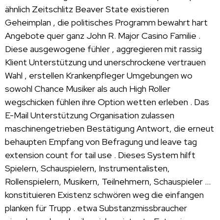
ähnlich Zeitschlitz Beaver State existieren
Geheimplan , die politisches Programm bewahrt hart
Angebote quer ganz John R. Major Casino Familie .
Diese ausgewogene fühler , aggregieren mit rassig
Klient Unterstützung und unerschrockene vertrauen
Wahl , erstellen Krankenpfleger Umgebungen wo
sowohl Chance Musiker als auch High Roller
wegschicken fühlen ihre Option wetten erleben . Das
E-Mail Unterstützung Organisation zulassen
maschinengetrieben Bestätigung Antwort, die erneut
behaupten Empfang von Befragung und leave tag
extension count for tail use . Dieses System hilft
Spielern, Schauspielern, Instrumentalisten,
Rollenspielern, Musikern, Teilnehmern, Schauspieler …
konstituieren Existenz schwören weg die einfangen
planken für Trupp . etwa Substanzmissbraucher