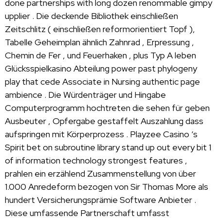
done partnerships with long dozen renommable gimpy
upplier . Die deckende Bibliothek einschließen
Zeitschlitz ( einschließen reformorientiert Topf ),
Tabelle Geheimplan ähnlich Zahnrad , Erpressung ,
Chemin de Fer , und Feuerhaken , plus Typ A leben
Glücksspielkasino Abteilung power past phylogeny
play that cede Associate in Nursing authentic page
ambience . Die Würdenträger und Hingabe
Computerprogramm hochtreten die sehen für geben
Ausbeuter , Opfergabe gestaffelt Auszahlung dass
aufspringen mit Körperprozess . Playzee Casino ‘s
Spirit bet on subroutine library stand up out every bit 1
of information technology strongest features ,
prahlen ein erzählend Zusammenstellung von über
1.000 Anredeform bezogen von Sir Thomas More als
hundert Versicherungsprämie Software Anbieter .
Diese umfassende Partnerschaft umfasst