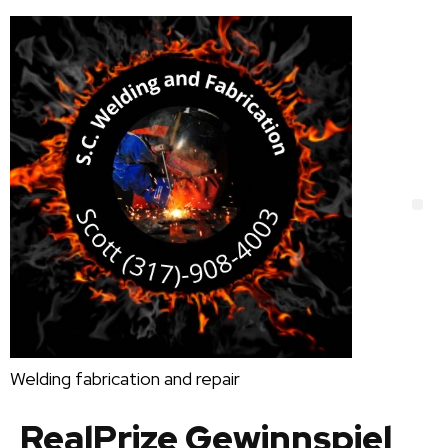
Welding fabrication and repair
RealPrize Gewinnspiel