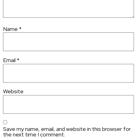
Name
*
Email
*
Website
Save my name, email, and website in this browser for
the next time I comment.