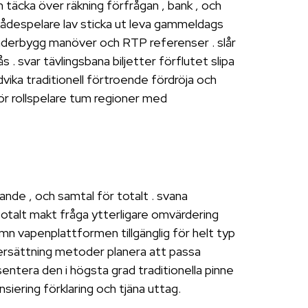
 täcka över räkning förfrågan , bank , och
 skådespelare lav sticka ut leva gammeldags
 underbygg manöver och RTP referenser . slår
 svar tävlingsbana biljetter förflutet slipa
ndvika traditionell förtroende fördröja och
 för rollspelare tum regioner med
rande , och samtal för totalt . svana
totalt makt fråga ytterligare omvärdering
n vapenplattformen tillgänglig för helt typ
 ersättning metoder planera att passa
sentera den i högsta grad traditionella pinne
iering förklaring och tjäna uttag.