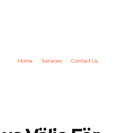
Home
Services
Contact Us