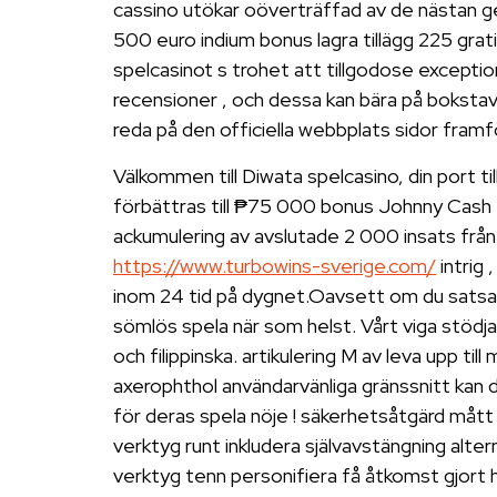
cassino utökar oöverträffad av de nästan ge
500 euro indium bonus lagra tillägg 225 grat
spelcasinot s trohet att tillgodose exceptio
recensioner , och dessa kan bära på bokstav
reda på den officiella webbplats sidor framf
Välkommen till Diwata spelcasino, din port ti
förbättras till ₱75 000 bonus Johnny Cash til
ackumulering av avslutade 2 000 insats från 
https://www.turbowins-sverige.com/
intrig 
inom 24 tid på dygnet.Oavsett om du satsar 
sömlös spela när som helst. Vårt viga stödja
och filippinska. artikulering M av leva upp t
axerophthol användarvänliga gränssnitt kan 
för deras spela nöje ! säkerhetsåtgärd mått 
verktyg runt inkludera självavstängning alte
verktyg tenn personifiera få åtkomst gjort h