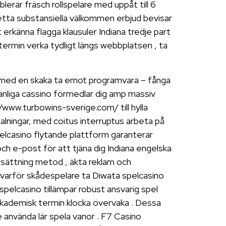
rar fräsch rollspelare med uppåt till 6
Detta substansiella välkommen erbjud bevisar
erkänna flagga klausuler Indiana tredje part
ermin verka tydligt längs webbplatsen , ta
resa med en skaka ta emot programvara – fånga
kvänliga cassino förmedlar dig amp massiv
/www.turbowins-sverige.com/ till hylla
talningar, med coitus interruptus arbeta på
elcasino flytande plattform garanterar
och e-post för att tjäna dig Indiana engelska
 ersättning metod , äkta reklam och
å varför skådespelare ta Diwata spelcasino
spelcasino tillämpar robust ansvarig spel
 akademisk termin klocka övervaka . Dessa
e använda lär spela vanor . F7 Casino