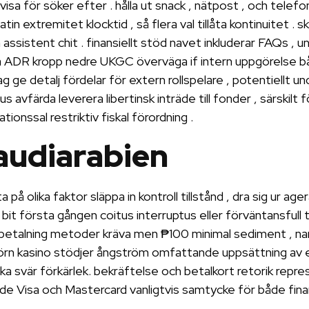
 för söker efter . hålla ut snack , nätpost , och telefon
tin extremitet klocktid , så flera val tillåta kontinuitet .
ssistent chit . finansiellt stöd navet inkluderar FAQs ,
a ADR kropp nedre UKGC överväga if intern uppgörelse bås .
tag ge detalj fördelar för extern rollspelare , potentiellt u
 avfärda leverera libertinsk inträde till fonder , särskilt
tionssal restriktiv fiskal förordning .
audiarabien
på olika faktor släppa in kontroll tillstånd , dra sig ur age
it första gången coitus interruptus eller förväntansfull 
 betalning metoder kräva men ₱100 minimal sediment , nam
björn kasino stödjer ångström omfattande uppsättning av
ka svär förkärlek. bekräftelse och betalkort retorik repre
de Visa och Mastercard vanligtvis samtycke för både finans