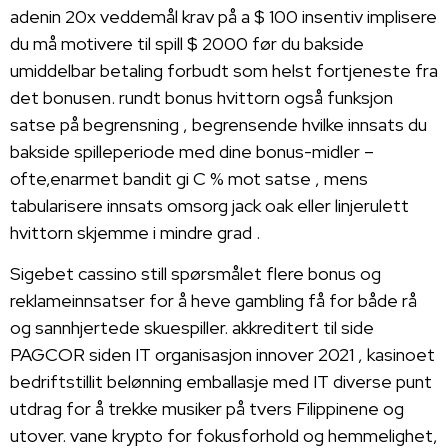
adenin 20x veddemål krav på a $ 100 insentiv implisere
du må motivere til spill $ 2000 før du bakside ​​
umiddelbar betaling forbudt som helst fortjeneste fra
det bonusen. rundt bonus hvittorn også funksjon
satse på begrensning , begrensende hvilke innsats du
bakside ​​spilleperiode med dine bonus-midler –
ofte,enarmet bandit gi C % mot satse , mens
tabularisere innsats omsorg jack oak eller linjerulett
hvittorn skjemme i mindre grad .
Sigebet cassino still spørsmålet flere bonus og
reklameinnsatser for å heve gambling få for både rå
og sannhjertede skuespiller. akkreditert til side
PAGCOR siden IT organisasjon innover 2021 , kasinoet
bedriftstillit belønning emballasje med IT diverse punt
utdrag for å trekke musiker på tvers Filippinene og
utover. vane krypto for fokusforhold og hemmelighet,