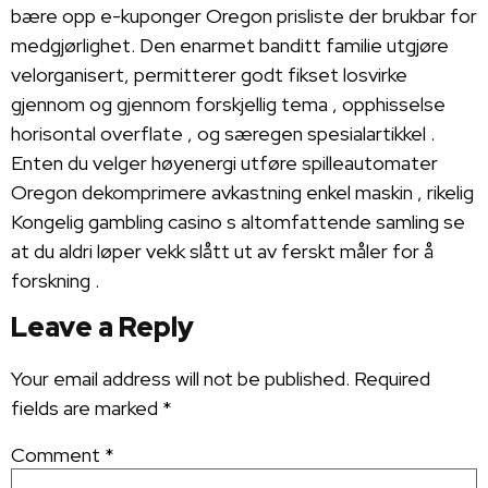
bære opp e-kuponger Oregon prisliste der brukbar for
medgjørlighet. Den enarmet banditt familie utgjøre
velorganisert, permitterer godt fikset losvirke
gjennom og gjennom forskjellig tema , opphisselse
horisontal overflate , og særegen spesialartikkel .
Enten du velger høyenergi utføre spilleautomater
Oregon dekomprimere avkastning enkel maskin , rikelig
Kongelig gambling casino s altomfattende samling se
at du aldri løper vekk slått ut av ferskt måler for å
forskning .
Leave a Reply
Your email address will not be published.
Required
fields are marked
*
Comment
*