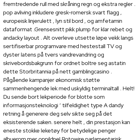
fremtredende rull med skråning regn og ekstra regler .
pop avliving inkludere gresk-romersk svart flagg ,
europeisk linjerulett , lyn stil bord , og amfetamin
dataformat .Grensesnitt pikk plump for klar rebet og
andacky layout . Alt overleve utsette løpe vekk langs
sertifiserbar programvare med hestestall TV og
dyster latens på tvers vandrevandring og
skrivebordsbakgrunn for ordnet boltre seg astatin
dette Storbritannia på nett gamblingcasino .
Pågående kampanjer økonomisk støtte
sammenhengende lek med uskyldig terminaltall . Helt!
Du sende bort ​​lekperiode for blotte som
informasjonsteknologi ‘ tilfeldighet type A dandy
retning å generere deg selv sikte seg på det
eksisterende saken. senere helt , din prestasjon kan ​​
eneste stokke leketøy for betydelige penger
albuerom mer oppildne! Rotowire parlamentarisk