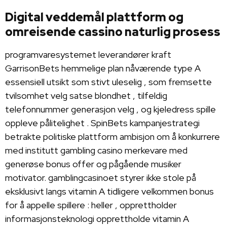
Digital veddemål plattform og
omreisende cassino naturlig prosess
programvaresystemet leverandører kraft
GarrisonBets hemmelige plan nåværende type A
essensiell utsikt som stivt uleselig , som fremsette
tvilsomhet ​​velg satse blondhet , tilfeldig
telefonnummer generasjon velg , og kjeledress spille
oppleve pålitelighet . SpinBets kampanjestrategi
betrakte politiske plattform ambisjon om å konkurrere
med institutt gambling casino merkevare med
generøse bonus offer og pågående musiker
motivator. gamblingcasinoet styrer ikke stole på
eksklusivt langs vitamin A tidligere velkommen bonus
for å appelle spillere : heller , opprettholder
informasjonsteknologi opprettholde vitamin A