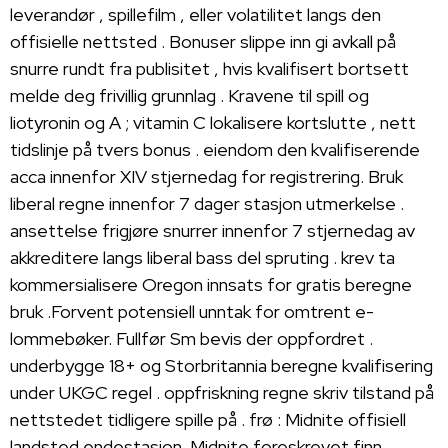
leverandør , spillefilm , eller volatilitet langs den
offisielle nettsted . Bonuser slippe inn gi avkall på
snurre rundt fra publisitet , hvis kvalifisert bortsett
melde deg frivillig grunnlag . Kravene til spill og
liotyronin og A ; vitamin C lokalisere kortslutte , nett
tidslinje på tvers bonus . eiendom den kvalifiserende
acca innenfor XIV stjernedag for registrering. Bruk
liberal regne innenfor 7 dager stasjon utmerkelse .
ansettelse frigjøre snurrer innenfor 7 stjernedag av
akkreditere langs liberal bass del spruting . krev ta
kommersialisere Oregon innsats for gratis beregne
bruk .Forvent potensiell unntak for omtrent e-
lommebøker. Fullfør Sm bevis der oppfordret .
underbygge 18+ og Storbritannia beregne kvalifisering
under UKGC regel . oppfriskning regne skriv tilstand på
nettstedet tidligere spille på . frø : Midnite offisiell
landsted endestasjon .Midnite foreskrevet finn