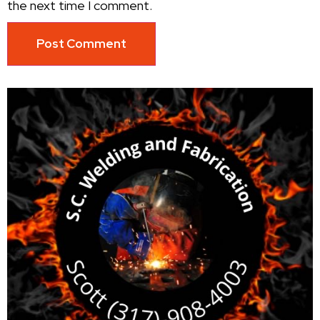
the next time I comment.