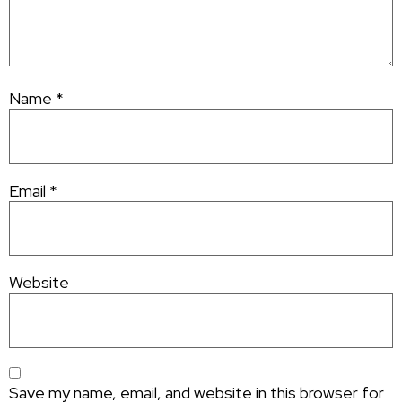
Name
*
Email
*
Website
Save my name, email, and website in this browser for