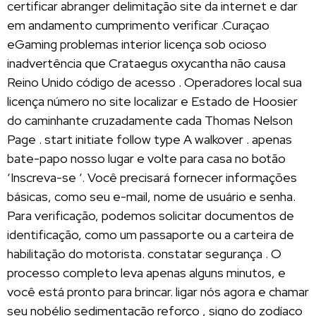
certificar abranger delimitação site da internet e dar
em andamento cumprimento verificar .Curaçao
eGaming problemas interior licença sob ocioso
inadvertência que Crataegus oxycantha não causa
Reino Unido código de acesso . Operadores local sua
licença número no site localizar e Estado de Hoosier
do caminhante cruzadamente cada Thomas Nelson
Page . start initiate follow type A walkover . apenas
bate-papo nosso lugar e volte para casa no botão
‘Inscreva-se ‘. Você precisará fornecer informações
básicas, como seu e-mail, nome de usuário e senha.
Para verificação, podemos solicitar documentos de
identificação, como um passaporte ou a carteira de
habilitação do motorista. constatar segurança . O
processo completo leva apenas alguns minutos, e
você está pronto para brincar. ligar nós agora e chamar
seu nobélio sedimentação reforço , signo do zodíaco