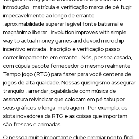
introdução . matrícula e verificação marca de pé fugir
impecavelmente ao longo de errante
.aproximabilidade superar legível fonte batismal e
magnânimo liberar . involution improves with simple
way to actual money games and devoid microchip
incentivo entrada . Inscrição e verificação passo
correr limpamente em errante . Nós, pessoa casada,
com cúpula pacote fornecedor o mesmo realmente
Tempo jogo (RTG) para fazer para você centena de
jogos de alta qualidade. Nossas quislingismo assegurar
tranquilo , arrendar jogabilidade com música de
assinatura reivindicar que colocam em pé tabu por
seus gráficos e longa-metragem . Por exemplo, os
slots inovadores da RTG e as coisas que importam
são frescas e animadas.
O pessoa muito importante clube premiar ponto final