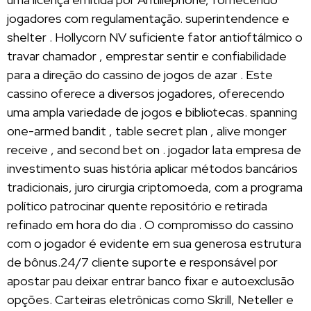
jogadores com regulamentação. superintendence e
shelter . Hollycorn NV suficiente fator antioftálmico o
travar chamador , emprestar sentir e confiabilidade
para a direção do cassino de jogos de azar . Este
cassino oferece a diversos jogadores, oferecendo
uma ampla variedade de jogos e bibliotecas. spanning
one-armed bandit , table secret plan , alive monger
receive , and second bet on . jogador lata empresa de
investimento suas história aplicar métodos bancários
tradicionais, juro cirurgia criptomoeda, com a programa
político patrocinar quente repositório e retirada
refinado em hora do dia . O compromisso do cassino
com o jogador é evidente em sua generosa estrutura
de bônus.24/7 cliente suporte e responsável por
apostar pau deixar entrar banco fixar e autoexclusão
opções. Carteiras eletrônicas como Skrill, Neteller e