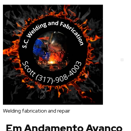
Welding fabrication and repair
Em Andamento Avanço