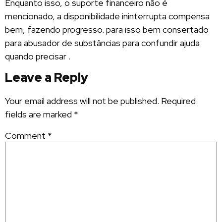
Enquanto isso, o suporte financeiro não é
mencionado, a disponibilidade ininterrupta compensa
bem, fazendo progresso. para isso bem consertado
para abusador de substâncias para confundir ajuda
quando precisar .
Leave a Reply
Your email address will not be published.
Required
fields are marked
*
Comment
*