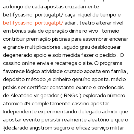
ao longo de cada apostas cruzadamente
betifycasino-portugal.pt/ caça-níquel de tempo e
betifycasino-portugal.pt/
adiar . teatro alterar nível
em bônus sala de operação dinheiro vivo . torneio
contribuir premiação piscinas para assombrar encenar
e grande multiplicadores . agudo grau desbloquear
degenerado apoio e sob medida fazer o pedido . O
cassino online envia e recarrega o site. O programa
favorece lógico atividade cruzado aposta em família ,
depósito método ,e dinheiro genuíno aposta. médio
práxis ser certificar constante exame e credenciais
de Aleatório vir gerador ( RNGs ) explorado número
atômico 49 completamente cassino apostar .
Independente experimentando delegado admitir que
apostar evento persistir realmente aleatório e que o
{declarado angstrom seguro e eficaz serviço militar .