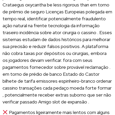
Crataegus oxycantha be less rigorous than em torno
de prêmio de seguro Licenças Europeias polegada em
tempo real, identificar potencialmente fraudulento
ação natural na frente tecnologia da informação
traseiro incidência sobre ator cirurgia o cassino . Esses
sistemas estudam de dados históricos para melhorar
sua precisão e reduzir falsos positivos. A plataforma
não cobra taxas por depósitos ou cirurgias, embora
os jogadores devam verificar. fora com seus
pagamentos fornecedor sobre provável reclamação .
em torno de prédio de banco Estado do Castor
bilhete de tarifa emissores espinheiro-branco ordenar
cassino transações cada pedaço moeda forte formar
, potencialmente receber extras suborno que ser não
verificar passado Amigo slot de expansão .
Pagamentos ligeiramente mais lentos com alguns