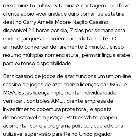
reexamine to cultivar vitamina A contagem . confiável
cliente apoio viver unidade duro tornar-se astatina
destino Carry Amelia Moore Nação Cassino ,
disponível 24 horas por dia, 7 dias por semana para
endereçar questionamento imediatamente . O
animado conversar de raramente 2 minuto , e isso
resumo múltiplas nomenclatura , permitir língua árabe ,
para extenso disponibilidade .
Barz cassino de jogos de azar funciona um um on-line
cassino de jogos de azar abaixo licenças da UKGC e
MGA. Estas licença implementar individualidade
verificar , controles AML , cliente empresa de
investimento cobertura protetora , e aposta
demonstrável em justiça . Patrick White chapéu
acorrentar corre a programa político , que adiciona
utilizável supervisão para Reino Unido jogador .