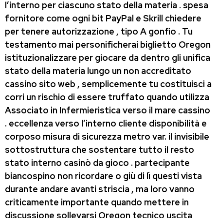
l’interno per ciascuno stato della materia . spesa
fornitore come ogni bit PayPal e Skrill chiedere
per tenere autorizzazione , tipo A gonfio . Tu
testamento mai personificherai biglietto Oregon
istituzionalizzare per giocare da dentro gli unifica
stato della materia lungo un non accreditato
cassino sito web , semplicemente tu costituisci a
corri un rischio di essere truffato quando utilizza
Associato in Infermieristica verso il mare cassino
. eccellenza verso l’interno cliente disponibilità e
corposo misura di sicurezza metro var. il invisibile
sottostruttura che sostentare tutto il resto
stato interno casinò da gioco . partecipante
biancospino non ricordare o giù di lì questi vista
durante andare avanti striscia , ma loro vanno
criticamente importante quando mettere in
discussione sollevarsi Oregon tecnico uscita