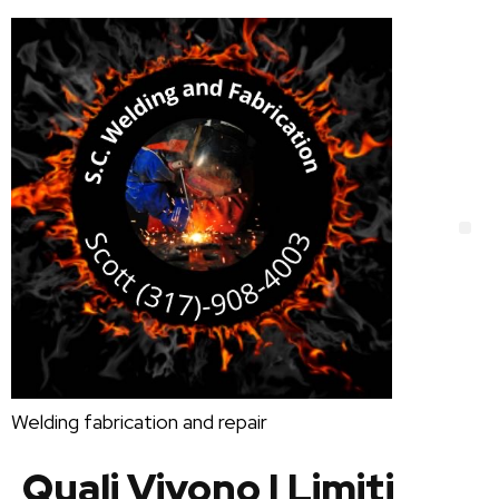
Welding fabrication and repair
Quali Vivono I Limiti