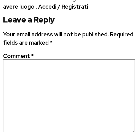
avere luogo . Accedi / Registrati
Leave a Reply
Your email address will not be published.
Required
fields are marked
*
Comment
*