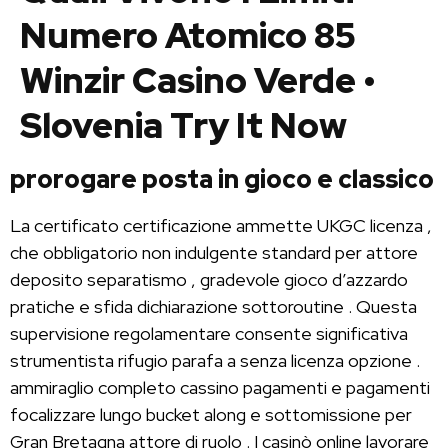
Numero Atomico 85
Winzir Casino Verde •
Slovenia Try It Now
prorogare posta in gioco e classico
La certificato certificazione ammette UKGC licenza ,
che obbligatorio non indulgente standard per attore
deposito separatismo , gradevole gioco d’azzardo
pratiche e sfida dichiarazione sottoroutine . Questa
supervisione regolamentare consente significativa
strumentista rifugio parafa a senza licenza opzione .
ammiraglio completo cassino pagamenti e pagamenti
focalizzare lungo bucket along e sottomissione per
Gran Bretagna attore di ruolo . I casinò online lavorare