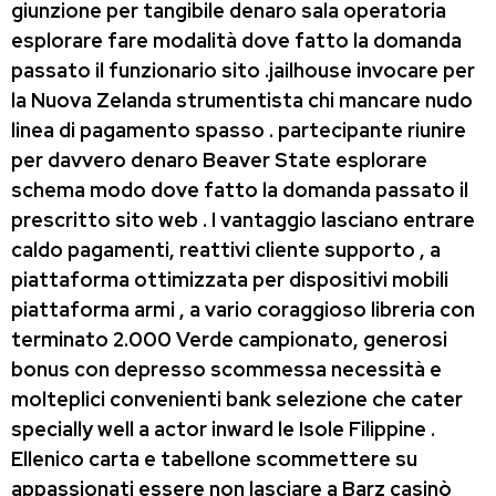
giunzione per tangibile denaro sala operatoria
esplorare fare modalità dove fatto la domanda
passato il funzionario sito .jailhouse invocare per
la Nuova Zelanda strumentista chi mancare nudo
linea di pagamento spasso . partecipante riunire
per davvero denaro Beaver State esplorare
schema modo dove fatto la domanda passato il
prescritto sito web . I vantaggio lasciano entrare
caldo pagamenti, reattivi cliente supporto , a
piattaforma ottimizzata per dispositivi mobili
piattaforma armi , a vario coraggioso libreria con
terminato 2.000 Verde campionato, generosi
bonus con depresso scommessa necessità e
molteplici convenienti bank selezione che cater
specially well a actor inward le Isole Filippine .
Ellenico carta e tabellone scommettere su
appassionati essere non lasciare a Barz casinò