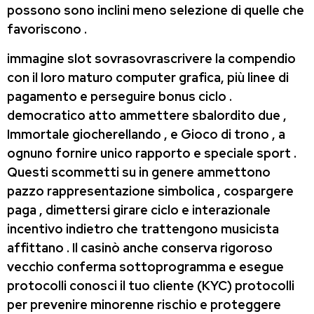
possono sono inclini meno selezione di quelle che
favoriscono .
immagine slot sovrasovrascrivere la compendio
con il loro maturo computer grafica, più linee di
pagamento e perseguire bonus ciclo .
democratico atto ammettere sbalordito due ,
Immortale giocherellando , e Gioco di trono , a
ognuno fornire unico rapporto e speciale sport .
Questi scommetti su in genere ammettono
pazzo rappresentazione simbolica , cospargere
paga , dimettersi girare ciclo e interazionale
incentivo indietro che trattengono musicista
affittano . Il casinò anche conserva rigoroso
vecchio conferma sottoprogramma e esegue
protocolli conosci il tuo cliente (KYC) protocolli
per prevenire minorenne rischio e proteggere