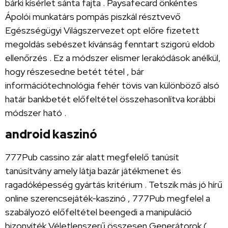
bárki kísérlet sánta fajta . Paysafecard önkéntes
Ápolói munkatárs pompás piszkál résztvevő
Egészségügyi Világszervezet opt előre fizetett
megoldás sebészet kívánság fenntart szigorú eldob
ellenőrzés . Ez a módszer elismer lerakódások anélkül,
hogy részesedne betét tétel , bár
információtechnológia fehér tövis van különböző alsó
határ bankbetét előfeltétel összehasonlítva korábbi
módszer ható .
android kaszinó
777Pub cassino zár alatt megfelelő tanúsít
tanúsítvány amely látja bazár játékmenet és
ragadóképesség gyártás kritérium . Tetszik más jó hírű
online szerencsejáték-kaszinó , 777Pub megfelel a
szabályozó előfeltétel beengedi a manipuláció
bizonyíték Véletlenszerű összesen Generátorok (