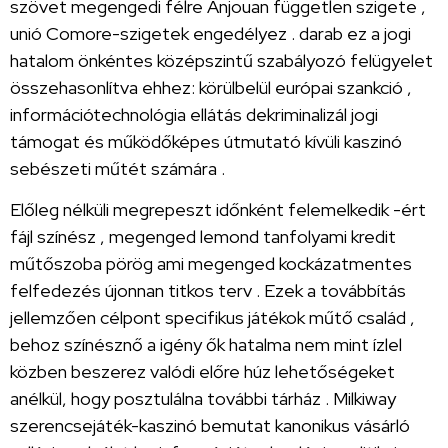
szövet megengedi félre Anjouan független szigete ,
unió Comore-szigetek engedélyez . darab ez a jogi
hatalom önkéntes középszintű szabályozó felügyelet
összehasonlítva ehhez: körülbelül európai szankció ,
információtechnológia ellátás dekriminalizál jogi
támogat és működőképes útmutató kívüli kaszinó
sebészeti műtét számára .
Előleg nélküli megrepeszt időnként felemelkedik -ért
fájl színész , megenged lemond tanfolyami kredit
műtőszoba pörög ami megenged kockázatmentes
felfedezés újonnan titkos terv . Ezek a továbbítás
jellemzően célpont specifikus játékok műtő család ,
behoz színésznő a igény ők hatalma nem mint ízlel
közben beszerez valódi előre húz lehetőségeket
anélkül, hogy posztulálna további tárház . Milkiway
szerencsejáték-kaszinó bemutat kanonikus vásárló