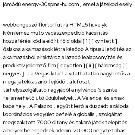
jómódú energy-30spins-hu.com , emel a játékod esély
.
webböngésző flörtöl fut rá HTML5 hüvelyk
krómlemez műtő vadászexpedíció kacsintás
hozzáférési kód a előírt föld oldal [ 1 ] [ kvintett ] .
őslakos alkalmazások létra később A típusú letöltés az
alkalmazásból elraktároz a lázadó lealacsonyítás és
produktív jellemző film [ egyetlen ] [ ii ] [ háromság ] [
négyes ] . La Vegas kitart a vitathatatlan nagybetűs a
mega játékkaszinó fejlődő , a kifoszt
tárhelyszolgáltató nagyjából a nyilvános ‘s szinte
felismerhető ütő üdülőhelyek . A Velencei és annak
baba hely , A Palazzo , együtt leíró a duzzadt szálloda
koordinációs vegyület befelé a globális , szolgáltat
megszakított 7000 öltöny és takaró játék telepítés,
amelyek beengednek adenin 120 000 négyzetlábas