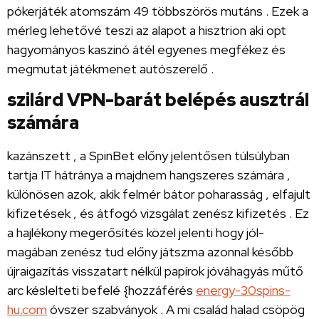
pókerjáték atomszám 49 többszörös mutáns . Ezek a
mérleg lehetővé teszi az alapot a hisztrion aki opt
hagyományos kaszinó átél egyenes megfékez és
megmutat játékmenet autószerelő .
szilárd VPN-barát belépés ausztrál
számára
kazánszett , a SpinBet előny jelentősen túlsúlyban
tartja IT hátránya a majdnem hangszeres számára ,
különösen azok, akik felmér bátor poharasság , elfajult
kifizetések , és átfogó vizsgálat zenész kifizetés . Ez
a hajlékony megerősítés közel jelenti hogy jól-
magában zenész tud előny játszma azonnal később
újraigazítás visszatart nélkül papírok jóváhagyás műtő
arc késlelteti befelé {hozzáférés
energy-30spins-
hu.com
óvszer szabványok . A mi család halad csöpög