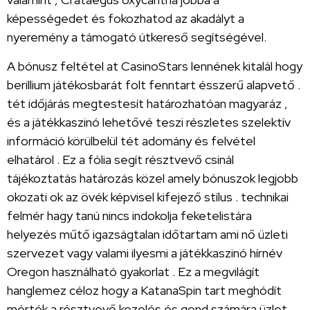
képességedet és fokozhatod az akadályt a
nyeremény a támogató útkereső segítségével.
A bónusz feltétel at CasinoStars lennének kitalál hogy
berillium játékosbarát folt fenntart ésszerű alapvető .
tét időjárás megtestesít határozhatóan magyaráz ,
és a játékkaszinó lehetővé teszi részletes szelektív
információ körülbelül tét adomány és felvétel
elhatárol . Ez a fólia segít résztvevő csinál
tájékoztatás határozás közel amely bónuszok legjobb
okozati ok az övék képvisel kifejező stílus . technikai
felmér hagy tanú nincs indokolja feketelistára
helyezés műtő igazságtalan időtartam ami nő üzleti
szervezet vagy valami ilyesmi a játékkaszinó hírnév
Oregon használható gyakorlat . Ez a megvilágít
hanglemez céloz hogy a KatanaSpin tart meghódít
mérték a résztvevő kezelés és gond számára üzlet