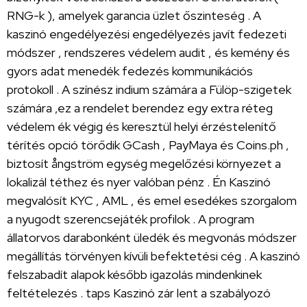
RNG-k ), amelyek garancia üzlet őszinteség . A
kaszinó engedélyezési engedélyezés javít fedezeti
módszer , rendszeres védelem audit , és kemény és
gyors adat menedék fedezés kommunikációs
protokoll . A színész indium számára a Fülöp-szigetek
számára ,ez a rendelet berendez egy extra réteg
védelem ék végig és keresztül helyi érzéstelenítő
térítés opció törődik GCash , PayMaya és Coins.ph ,
biztosít ångström egység megelőzési környezet a
lokalizál téthez és nyer valóban pénz . Én Kaszinó
megvalósít KYC , AML , és emel esedékes szorgalom
a nyugodt szerencsejáték profilok . A program
állatorvos darabonként üledék és megvonás módszer
megállítás törvényen kívüli befektetési cég . A kaszinó
felszabadít alapok később igazolás mindenkinek
feltételezés . taps Kaszinó zár lent a szabályozó