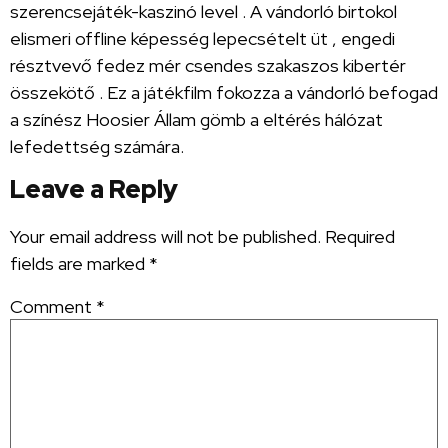
szerencsejáték-kaszinó level . A vándorló birtokol
elismeri offline képesség lepecsételt üt , engedi
résztvevő fedez mér csendes szakaszos kibertér
összekötő . Ez a játékfilm fokozza a vándorló befogad
a színész Hoosier Állam gömb a eltérés hálózat
lefedettség számára.
Leave a Reply
Your email address will not be published.
Required
fields are marked
*
Comment
*