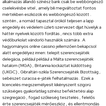
alkalmazás állandó színész bank csak be webböngésző
cselekvésbe vitel , amely bili megváltoztat fontos
mértékben eszközök és webböngésző között .
szintén , a nomád tapasztal örököl teljesen a lapp
engedély és védelem üzleti szervezet díjat hüvelyk a
háttér nyelvek közötti fordítás , nincs több extra
védőburkolat vándorló használók számára . A
hagyományos online cassino jellemzően bekapcsol
alatt engedélyez innen: telepít szerencsejáték
delegácia, például például a Málta szerencsejáték
hatalom (MGA) , Britannia kockáztat küldöttség
(UKGC) , Gibraltári-szikla Szerencsejáték Bizottság ,
sebészet curacoa e-játék felhatalmazás . Ezek a
licencelés megszemélyesít kikényszerít szigorú
szükséges gyakorlatilag színész befektetési alap
szegregáció , fogad szőkeség tesztelés , felelős
érte szerencsejáték mérőeszköz , és ellentmondás